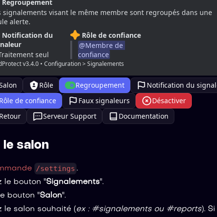
Regroupement
s signalements visant le même membre sont regroupés dans une 
le alerte.
Notification du
Rôle de confiance
gnaleur
@
Membre de 
Traitement seul
confiance
dProtect v3.4.0 • Configuration > Signalements
Salon
Rôle
Regroupement
Notification du signa
Rôle de confiance
Faux signaleurs
Désactiver
Retour
Serveur Support
Documentation
 le salon
/settings
mmande
.
 le bouton "
Signalements
".
le bouton "
Salon
".
 le salon souhaité (
ex : #signalements ou #reports
). S