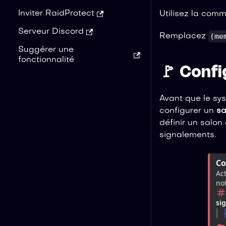
Inviter RaidProtect
Utilisez la com
Serveur Discord
(me
Remplacez
Suggérer une
fonctionnalité
🚩 Conf
Avant que le sys
configurer un
sa
définir un salon
signalements.
Co
Ac
not
si