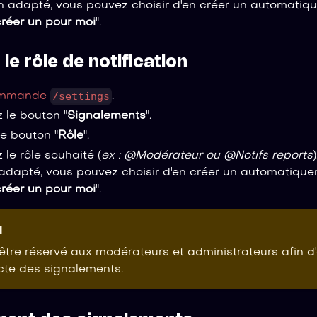
n adapté, vous pouvez choisir d'en créer un automatiq
créer un pour moi
".
le rôle de notification
/settings
mmande
.
 le bouton "
Signalements
".
le bouton "
Rôle
".
 le rôle souhaité (
ex : @Modérateur ou @Notifs reports
 adapté, vous pouvez choisir d'en créer un automatique
créer un pour moi
".
N
 être réservé aux modérateurs et administrateurs afin d
cte des signalements.