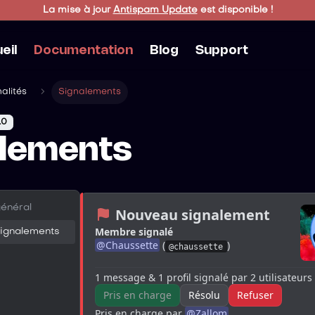
La mise à jour
Antispam Update
est disponible !
eil
Documentation
Blog
Support
alités
Signalements
.0
alements
énéral
 Nouveau signalement
Membre signalé
ignalements
@
Chaussette
 (
)
@chaussette
1 message & 1 profil signalé par 2 utilisateurs
Pris en charge
Résolu
Refuser
Pris en charge par 
@
Zallom