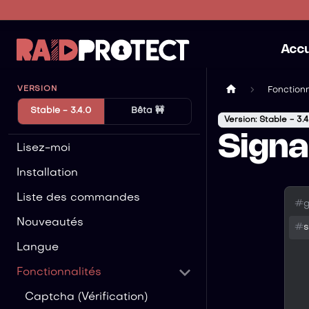
Accu
VERSION
Fonctionn
Stable - 3.4.0
Bêta 🚧
Version: Stable - 3.4
Sign
Lisez-moi
Installation
Liste des commandes
#
g
Nouveautés
#
s
Langue
Fonctionnalités
Captcha (Vérification)