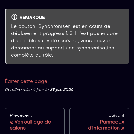
REMARQUE
Le bouton "Synchroniser" est en cours de
déploiement progressif. S'il n'est pas encore
disponible sur votre serveur, vous pouvez
demander au support
une synchronisation
complète du rôle.
Éditer cette page
Dernière mise à jour
le
29 juil. 2026
Précédent
Suivant
Verrouillage de
Panneaux
salons
d'information