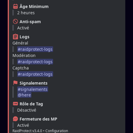
Âge Minimum
2 heures
Anti-spam
Activé
Logs
Général
#
raidprotect-logs
Modération
#
raidprotect-logs
Captcha
#
raidprotect-logs
Signalements
#
signalements
@
here
Rôle de Tag
Désactivé
Fermeture des MP
Activé
RaidProtect v3.4.0 • Configuration