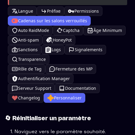
Langue
Préfixe
Permissions
Cadenas sur les salons verrouillés
Auto RaidMode
Captcha
Âge Minimum
Anti-spam
HoneyPot
Sanctions
Logs
Signalements
Transparence
Rôle de Tag
Fermeture des MP
Authentification Manager
Serveur Support
Documentation
Changelog
Personnaliser
🔄 Réinitialiser un paramètre
Naviguez vers le paramètre souhaité.