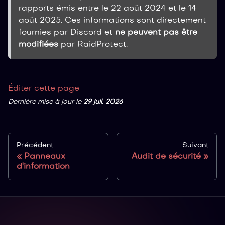
rapports émis entre le 22 août 2024 et le 14
août 2025. Ces informations sont directement
fournies par Discord et
ne peuvent pas être
modifiées
par RaidProtect.
Éditer cette page
Dernière mise à jour
le
29 juil. 2026
Précédent
Suivant
Panneaux
Audit de sécurité
d'information