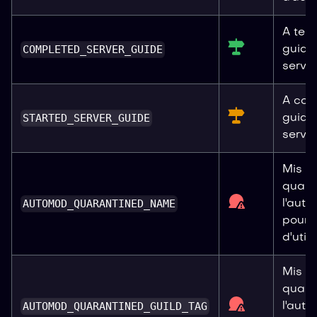
A term
COMPLETED_SERVER_GUIDE
guide
serveu
A com
STARTED_SERVER_GUIDE
guide
serveu
Mis e
quara
AUTOMOD_QUARANTINED_NAME
l'aut
pour 
d'utili
Mis e
quara
AUTOMOD_QUARANTINED_GUILD_TAG
l'aut