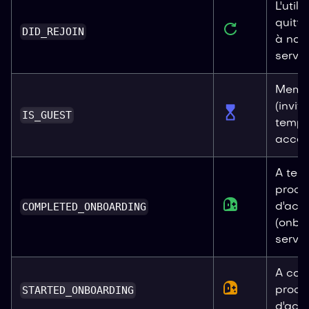
L'util
quitté
DID_REJOIN
à nou
serveu
Membr
(invit
IS_GUEST
tempo
accès 
A term
proce
COMPLETED_ONBOARDING
d'accu
(onbo
serveu
A com
STARTED_ONBOARDING
proce
d'accu