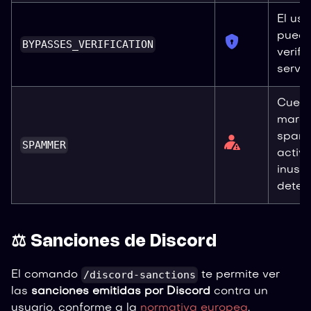
El usu
puede 
BYPASSES_VERIFICATION
verifi
servid
Cuen
marc
spam
SPAMMER
activ
inusu
detec
⚖️ Sanciones de Discord
/discord-sanctions
El comando
te permite ver
las
sanciones emitidas por Discord
contra un
usuario, conforme a la
normativa europea
.