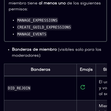
miembro tiene
al menos uno
de los siguientes
permisos:
MANAGE_EXPRESSIONS
CREATE_GUILD_EXPRESSIONS
MANAGE_EVENTS
Banderas de miembro
(visibles solo para los
moderadores):
Banderas
Emojis
Sig
El usu
DID_REJOIN
y volv
al ser
Miem