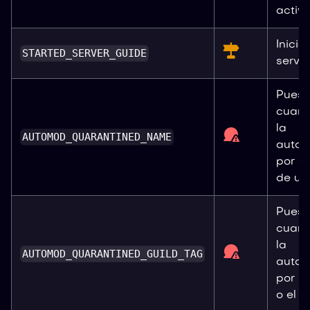
activ
Inicio
STARTED_SERVER_GUIDE
servid
Puest
cuare
la
AUTOMOD_QUARANTINED_NAME
autom
por e
de usu
Puest
cuare
la
AUTOMOD_QUARANTINED_GUILD_TAG
autom
por la
o el 