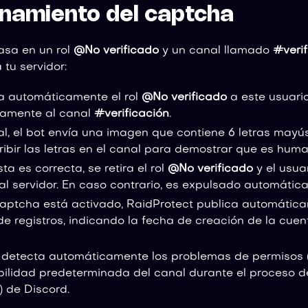
onamiento del captcha
asa en un rol
@No verificado
y un canal llamado
#verif
 tu servidor:
na automáticamente el rol
@No verificado
a este usuario
camente al canal
#verificación
.
l, el bot envía una imagen que contiene 6 letras mayús
ibir las letras en el canal para demostrar que es huma
ta es correcta, se retira el rol
@No verificado
y el usua
al servidor. En caso contrario, es expulsado automátic
aptcha está activado, RaidProtect publica automátic
de registros, indicando la fecha de creación de la cu
 detecta automáticamente los problemas de permisos (ca
ibilidad predeterminada del canal durante el proceso d
) de Discord.