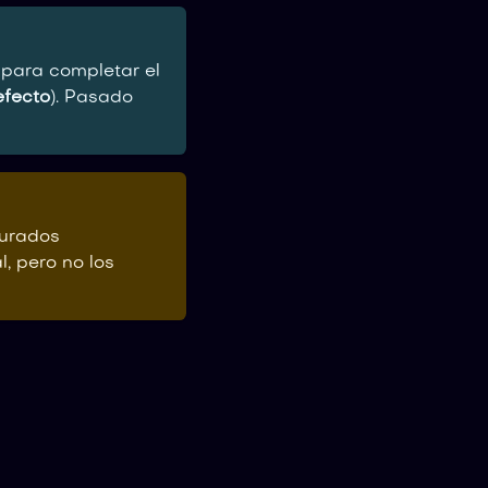
para completar el
efecto
). Pasado
urados
, pero no los