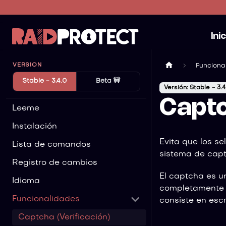
Ini
VERSION
Funciona
Stable - 3.4.0
Beta 🚧
Versión: Stable - 3.4
Captc
Leeme
Instalación
Evita que los se
Lista de comandos
sistema de capt
Registro de cambios
El captcha es u
Idioma
completamente o
Funcionalidades
consiste en escri
Captcha (Verificación)