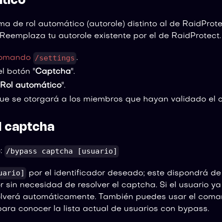
tico
ma de rol automático (autorole) distinto al de RaidProtec
 Reemplaza tu autorole existente por el de RaidProtect.
/settings
omando
.
el botón "
Captcha
".
Rol automático
".
 que se otorgará a los miembros que hayan validado el 
l captcha
/bypass captcha [usuario]
:
uario]
por el identificador deseado; este dispondrá d
or sin necesidad de resolver el captcha. Si el usuario ya
lverá automáticamente. También puedes usar el coman
para conocer la lista actual de usuarios con bypass.