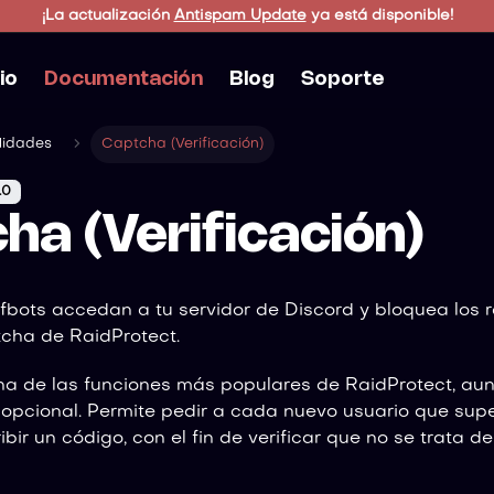
¡La actualización
Antispam Update
ya está disponible!
cio
Documentación
Blog
Soporte
lidades
Captcha (Verificación)
.0
ha (Verificación)
lfbots accedan a tu servidor de Discord y bloquea los r
cha de RaidProtect.
na de las funciones más populares de RaidProtect, au
pcional. Permite pedir a cada nuevo usuario que supe
bir un código, con el fin de verificar que no se trata de 