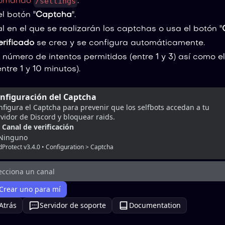
/settings
omando
.
el botón "
Captcha
".
al en el que se realizarán los captchas o usa el botón "
rificado
se crea y se configura automáticamente.
 número de intentos permitidos (entre 1 y 3) así como 
ntre 1 y 10 minutos).
nfiguración del Captcha
figura el Captcha para prevenir que los selfbots accedan a tu 
vidor de Discord y bloquear raids.
Canal de verificación
Ninguno
dProtect v3.4.0 • Configuration > Captcha
ecciona un canal
Crear uno para mí
Atrás
Servidor de soporte
Documentation