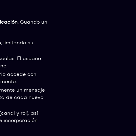
icación
. Cuando un
, limitando su
culas. El usuario
no.
rio accede con
amente.
amente un mensaje
enta de cada nuevo
nal y rol), así
e incorporación