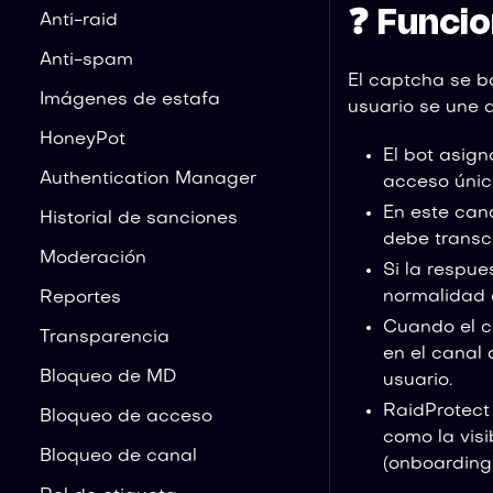
❓ Funci
Anti-raid
Anti-spam
El captcha se b
Imágenes de estafa
usuario se une a
HoneyPot
El bot asig
Authentication Manager
acceso úni
En este cana
Historial de sanciones
debe transcr
Moderación
Si la respues
normalidad 
Reportes
Cuando el c
Transparencia
en el canal 
Bloqueo de MD
usuario.
RaidProtect
Bloqueo de acceso
como la vis
Bloqueo de canal
(onboarding