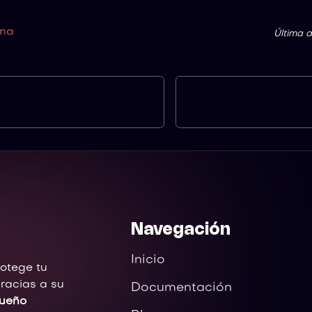
ina
Última a
Navegación
Inicio
rotege tu
racias a su
Documentación
queño