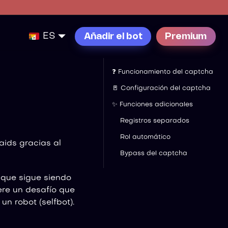
ES
Añadir el bot
Premium
❓ Funcionamiento del captcha
🚪 Configuración del captcha
✨ Funciones adicionales
Registros separados
Rol automático
aids gracias al
Bypass del captcha
nque sigue siendo
re un desafío que
un robot (selfbot).