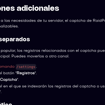
ones adicionales
a las necesidades de tu servidor, el captcha de RaidP
alizables.
 separados
s popular, los registros relacionados con el captcha pu
ncipal. Puedes moverlos a otro canal.
/settings
omando
.
el botón "
Registros
".
Captcha
".
al en el que se indexarán los registros del captcha o us
".