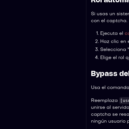
Rol automá
Si usas un siste
con el captcha.
Ejecuta el
c
Haz clic en 
Selecciona "
Elige el rol
Bypass de
Usa el comando
[us
Reemplaza
unirse al servid
captcha se reso
ningún usuario 