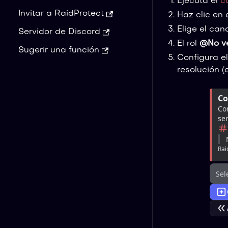
Ejecuta el
c
Invitar a RaidProtect
Haz clic en 
Elige el can
Servidor de Discord
El rol
@No ve
Sugerir una función
Configura el
resolución (e
Co
Con
ser
Rai
Sel