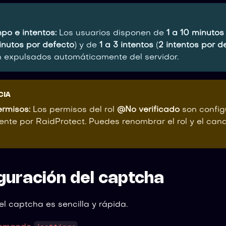
mpo e intentos:
Los usuarios disponen de
1 a 10 minutos
inutos por defecto
) y de
1 a 3 intentos
(
2 intentos por d
on expulsados automáticamente del servidor.
CIA
ermisos:
Los permisos del rol
@No verificado
son config
te por RaidProtect. Puedes renombrar el rol y el canal
guración del captcha
el captcha es sencilla y rápida.