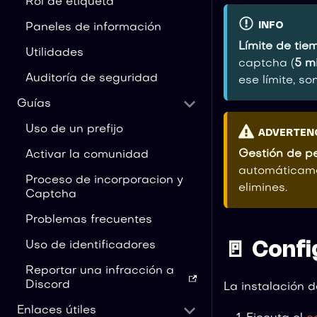
Rol de etiqueta
INFO
Paneles de información
Límite de tie
Utilidades
captcha (
5 m
Auditoría de seguridad
ese límite, s
Guías
Uso de un prefijo
ADVERTEN
Gestión de p
Activar la comunidad
automáticamen
Proceso de incorporacion y
elimines.
Captcha
Problemas frecuentes
Uso de identificadores
🚪 Confi
Reportar una infracción a
Discord
La instalación d
Enlaces útiles