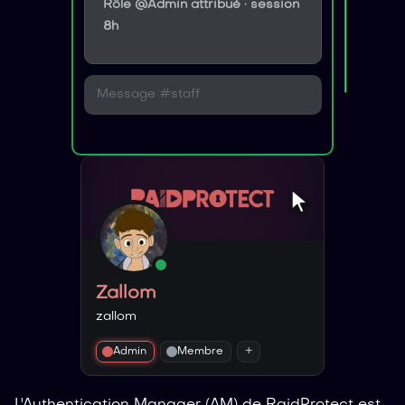
Rôle @Admin attribué · session
8h
Message #staff
Zallom
zallom
+
Admin
Membre
L'Authentication Manager (AM) de RaidProtect est