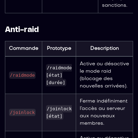
sanctions.
Anti-raid
Commande
Prototype
Description
Active ou désactive
/raidmode
le mode raid
/raidmode
[état]
(blocage des
[durée]
nouvelles arrivées).
Ferme indéfiniment
/joinlock
l’accès au serveur
/joinlock
[état]
aux nouveaux
membres.