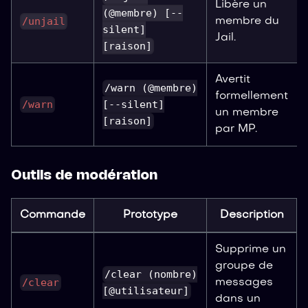
Libère un
(@membre) [--
/unjail
membre du
silent]
Jail.
[raison]
Avertit
/warn (@membre)
formellement
/warn
[--silent]
un membre
[raison]
par MP.
Outils de modération
Commande
Prototype
Description
Supprime un
groupe de
/clear (nombre)
/clear
messages
[@utilisateur]
dans un