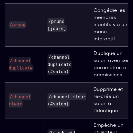
Congédie les
membres
/prune
/prune
inactifs via un
[jours]
menu
interactif.
Duplique un
/channel
/channel
salon avec ses
duplicate
duplicate
paramètres et
(#salon)
permissions.
Supprime et
/channel
/channel clear
re-crée un
clear
(#salon)
salon à
l’identique.
Empêche un
/block add
utilisateur