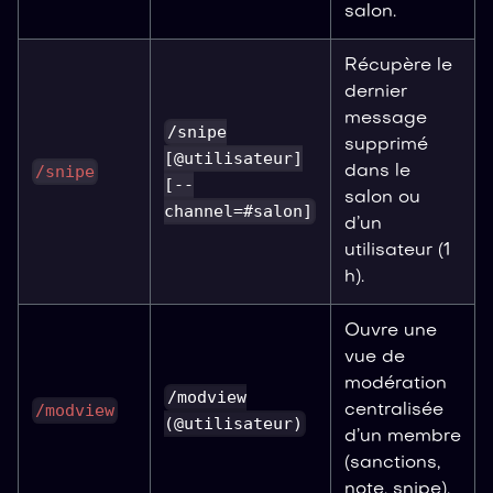
salon.
Récupère le
dernier
message
/snipe
supprimé
[@utilisateur]
/snipe
dans le
[--
salon ou
channel=#salon]
d’un
utilisateur (1
h).
Ouvre une
vue de
modération
/modview
/modview
centralisée
(@utilisateur)
d’un membre
(sanctions,
note, snipe).