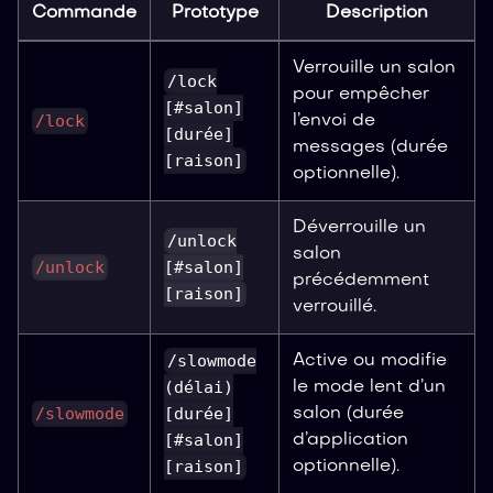
Commande
Prototype
Description
Verrouille un salon
/lock
pour empêcher
[#salon]
/lock
l’envoi de
[durée]
messages (durée
[raison]
optionnelle).
Déverrouille un
/unlock
salon
/unlock
[#salon]
précédemment
[raison]
verrouillé.
/slowmode
Active ou modifie
(délai)
le mode lent d’un
/slowmode
[durée]
salon (durée
[#salon]
d’application
[raison]
optionnelle).