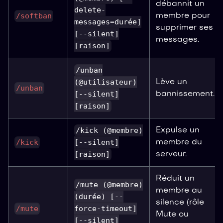
débannit un
delete-
/softban
membre pour
messages=durée]
supprimer ses
[--silent]
messages.
[raison]
/unban
(@utilisateur)
Lève un
/unban
[--silent]
bannissement.
[raison]
/kick (@membre)
Expulse un
/kick
[--silent]
membre du
[raison]
serveur.
Réduit un
/mute (@membre)
membre au
(durée) [--
silence (rôle
/mute
force-timeout]
Mute ou
[--silent]