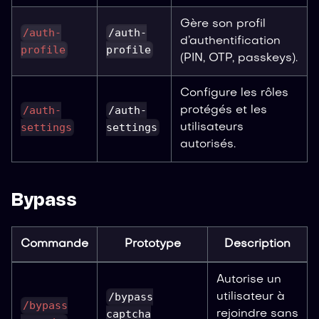
Gère son profil
/auth-
/auth-
d’authentification
profile
profile
(PIN, OTP, passkeys).
Configure les rôles
/auth-
/auth-
protégés et les
settings
settings
utilisateurs
autorisés.
Bypass
Commande
Prototype
Description
Autorise un
/bypass
utilisateur à
/bypass
captcha
rejoindre sans