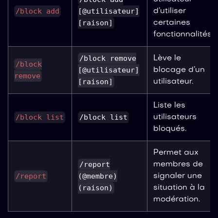
/block add
[@utilisateur]
d’utiliser
[raison]
certaines
fonctionnalités.
/block remove
Lève le
/block
[@utilisateur]
blocage d’un
remove
[raison]
utilisateur.
Liste les
/block list
/block list
utilisateurs
bloqués.
Permet aux
/report
membres de
/report
(@membre)
signaler une
(raison)
situation à la
modération.