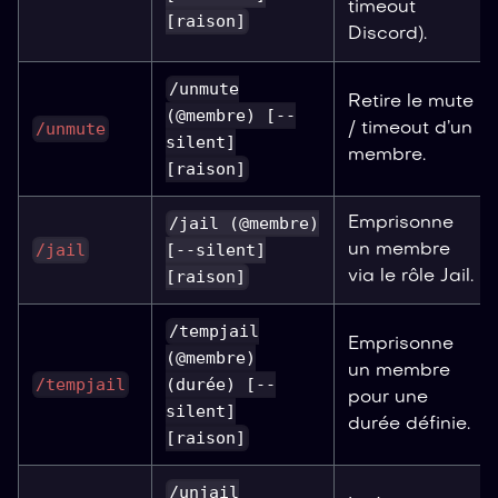
timeout
[raison]
Discord).
/unmute
Retire le mute
(@membre) [--
/unmute
/ timeout d’un
silent]
membre.
[raison]
/jail (@membre)
Emprisonne
/jail
[--silent]
un membre
[raison]
via le rôle Jail.
/tempjail
Emprisonne
(@membre)
un membre
/tempjail
(durée) [--
pour une
silent]
durée définie.
[raison]
/unjail