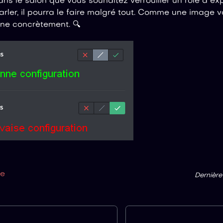
dans le salon que vous souhaitez verrouiller un rôle a ex
rler, il pourra le faire malgré tout. Comme une image va
ne concrètement. 🔍
ge
Dernière