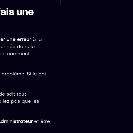
fais une
er une erreur
à la
 donnée dans le
Voici comment
 problème. Si le bot
e soit tout
bliez pas que les
dministrateur
et être