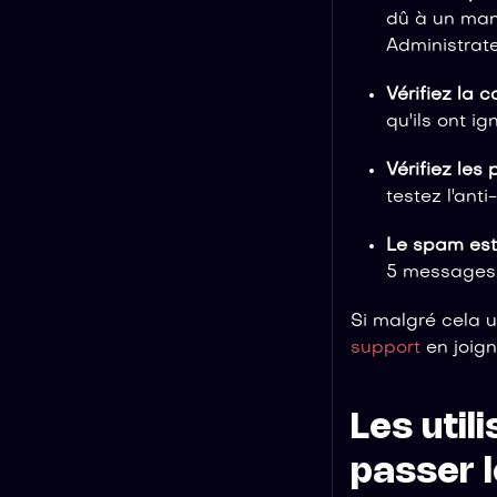
dû à un man
Administrate
Vérifiez la 
qu'ils ont ig
Vérifiez le
testez l'ant
Le spam est-
5 messages.
Si malgré cela 
support
en joig
Les util
passer 