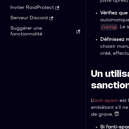
juste après) 
Inviter RaidProtect
Vérifiez que 
Serveur Discord
automatiquem
/setup
. Le
Suggérer une
fonctionnalité
Définissez 
choisir manu
créé, effect
Un utili
sanctio
L'
anti-spam
est 
embêtant s’il ne
de grave. 😇
Si l'anti-s