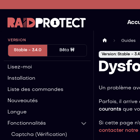
Accu
VERSION
Guides
Stable - 3.4.0
Bêta 🚧
Version: Stable - 3.4
Dysf
Lisez-moi
Installation
Un problème ave
Liste des commandes
Nouveautés
Parfois, il arri
courants
que vou
Langue
Si cette page n
Fonctionnalités
contacter notre
Captcha (Vérification)