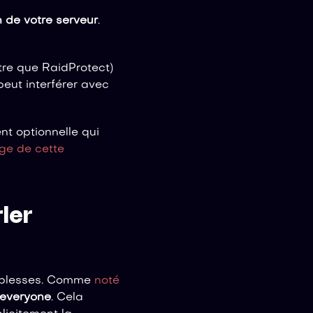
n de votre serveur
.
tre que RaidProtect)
peut interférer avec
ent optionnelle qui
ge de cette
ler
aiblesses. Comme
noté
@everyone
. Cela