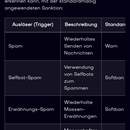
erkennen kann, mit der standardmäßig
angewendeten Sanktion:
Auslöser (Trigger)
Beschreibung
Standards
Wiederholtes
Spam
Senden von
Warn
Nachrichten
Verwendung
von Selfbots
Selfbot-Spam
Softban
zum
Spammen
Wiederholte
Erwähnungs-Spam
Massen-
Softban
Erwähnungen