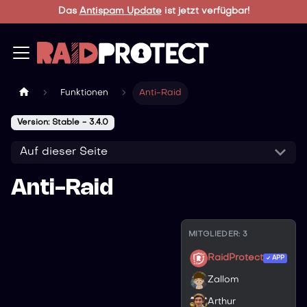
Das
Antispam Update
ist jetzt verfügbar!
Funktionen
Anti-Raid
Version: Stable - 3.4.0
Auf dieser Seite
Anti-Raid
MITGLIEDER: 3
RaidProtect
APP
Zallom
Arthur