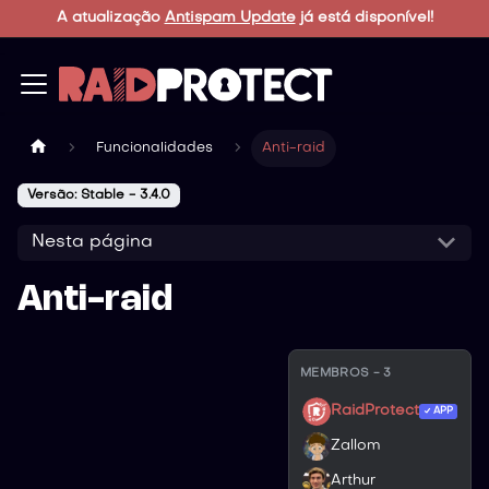
A atualização
Antispam Update
já está disponível!
Funcionalidades
Anti-raid
Versão: Stable - 3.4.0
Nesta página
Anti-raid
MEMBROS - 3
RaidProtect
APP
Zallom
Arthur