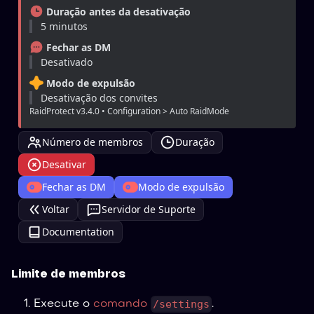
Duração antes da desativação
5 minutos
Fechar as DM
Desativado
Modo de expulsão
Desativação dos convites
RaidProtect v3.4.0 • Configuration > Auto RaidMode
Número de membros
Duração
Desativar
Fechar as DM
Modo de expulsão
Voltar
Servidor de Suporte
Documentation
Limite de membros
/settings
Execute o
comando
.