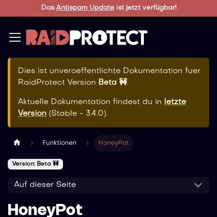
Das
Antispam Update
ist jetzt verfügbar!
Dies ist unveroeffentlichte Dokumentation fuer
RaidProtect
Version
Beta 🚧
.
Aktuelle Dokumentation findest du in
letzte
Version
(
Stable - 3.4.0
).
Funktionen
HoneyPot
Version: Beta 🚧
Auf dieser Seite
HoneyPot