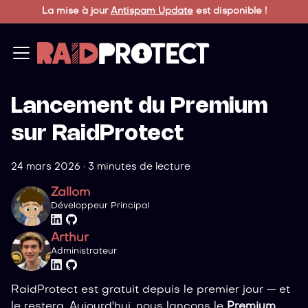
La mise à jour
Antispam Update
est disponible !
Lancement du Premium
sur RaidProtect
24 mars 2026
·
3 minutes de lecture
Zallom
Développeur Principal
Arthur
Administrateur
RaidProtect est gratuit depuis le premier jour — et
le restera. Aujourd'hui, nous lançons le
Premium