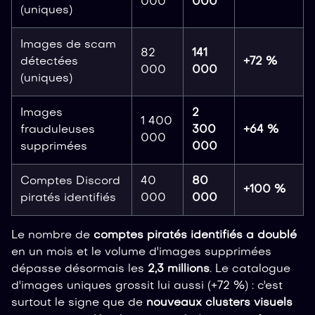
000
000
(uniques)
Images de scam
82
141
détectées
+72 %
000
000
(uniques)
Images
2
1 400
frauduleuses
300
+64 %
000
supprimées
000
Comptes Discord
40
80
+100 %
piratés identifiés
000
000
Le nombre de
comptes piratés identifiés a doublé
en un mois et le volume d'images supprimées
dépasse désormais les
2,3 millions
. Le catalogue
d'images uniques grossit lui aussi (+72 %) : c'est
surtout le signe que de
nouveaux clusters visuels