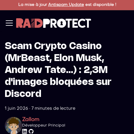
La mise à jour
Antispam Update
est disponible !
Scam Crypto Casino
(MrBeast, Elon Musk,
Andrew Tate...) : 2,3M
d'images bloquées sur
Discord
1 juin 2026
·
7 minutes de lecture
Zallom
Développeur Principal