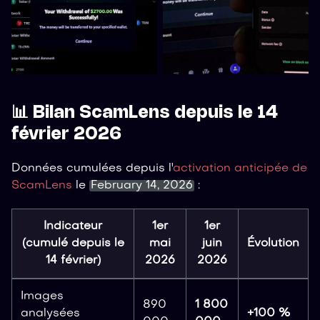
📊 Bilan ScamLens depuis le 14
février 2026
Données cumulées depuis l'
activation anticipée de
ScamLens
le
February 14, 2026
:
Indicateur
1er
1er
(cumulé depuis le
mai
juin
Évolution
14 février)
2026
2026
Images
890
1 800
analysées
+100 %