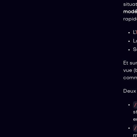
situa
modér
rapid
L’
L
S
Et su
vue (
comma
Deux
/
s
e
/
m