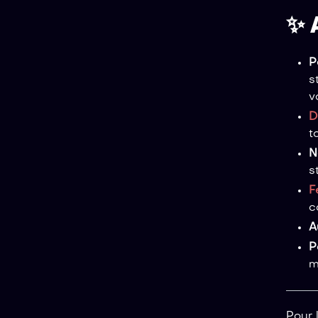
✨ 
P
s
v
D
t
N
s
F
c
A
P
m
Pour 