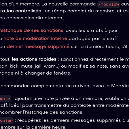
/modview
tion d’un membre. La nouvelle commande
ouv
ation centralisée
: un récap complet du membre, et tou
es accessibles directement.
historique de ses sanctions
, avec les statuts à jour.
a
note de modération interne
partagée par le staff.
on
dernier message supprimé
sur la dernière heure, s’il
rtout,
les actions rapides
: sanctionnez directement le 
ban, kick, mute, jail, warn…) ou modifiez sa note, sans av
nde ni à changer de fenêtre.
 commandes complémentaires arrivent avec la ModVie
note
: ajoutez une note privée à un membre, visible un
taff. Idéal pour transmettre du contexte entre modérat
ncombrer l’historique des sanctions.
snipe
: récupérez les derniers messages supprimés d’u
embre sur la dernière heure.