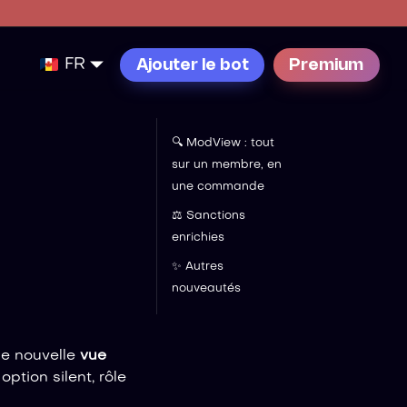
FR
Ajouter le bot
Premium
🔍 ModView : tout
sur un membre, en
une commande
⚖️ Sanctions
enrichies
✨ Autres
nouveautés
ne nouvelle
vue
option silent, rôle