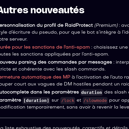
Autres nouveautés
ersonnalisation du profil de RaidProtect
(Premium)
: ava
tyle d’écriture du pseudo, pour que le bot s’intègre à l’id
otre serveur.
urée pour les sanctions de l'anti-spam
: choisissez une
outes les sanctions appliquées par l’anti-spam.
ouveau parsing des commandes par messages
: inter
tricte et cohérente avec les slash commands.
ermeture automatique des MP
à l’activation de l’auto 
ouper court aux vagues de DM hostiles pendant un raid
duration
utocomplete dans les paramètres
des slash
[duration]
/lock
/slowmode
aramètre
sur
et
pour app
odification temporairement, sans avoir à revenir la leve
la liste exhaustive des nouveautés, correctifs et détails