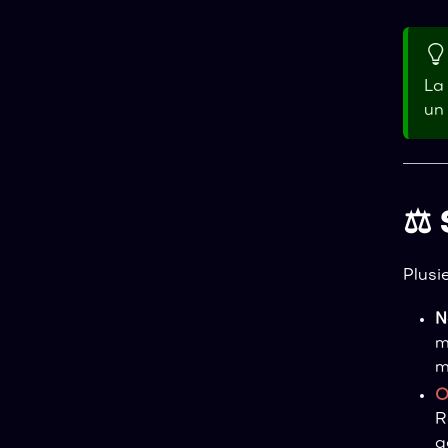
La
un
⚖️
Plusi
N
m
m
O
R
g