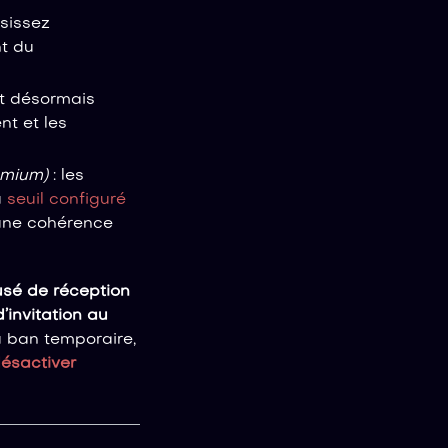
isissez
t du
ut désormais
nt et les
emium)
: les
u
seuil configuré
 une cohérence
cusé de réception
’invitation au
u ban temporaire,
ésactiver