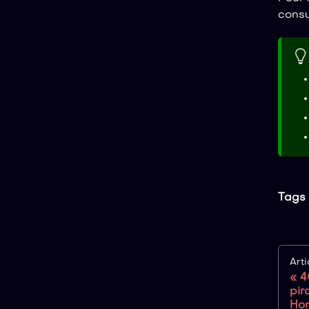
cons
Tags 
Art
4
pir
Ho