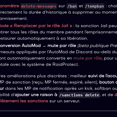
delete-messages
/ban
/tempban
aramètre
sur
et
: cho
irectement la durée d’historique à supprimer au momen
annissement.
ode « Remplacer par le rôle Jail »
: la sanction Jail pe
etirer tous les rôles du membre pendant l’emprisonneme
estaurer automatiquement à sa libération.
onversion AutoMod → mute par rôle
(beta publique Pr
imeouts appliqués par l’AutoMod de Discord au-delà d
ont automatiquement convertis en
mute par rôle
, pour
otale avec le système de RaidProtect.
res améliorations plus discrètes : meilleur
suivi de l’ac
P de sanction (reçu, MP fermés, expiré, silent),
bouton d
ur
dans les MP de notification après un kick, softban o
/sanctions delete
ilité d’
ajouter une raison à
, et de
d
ètement les sanctions
sur un serveur.