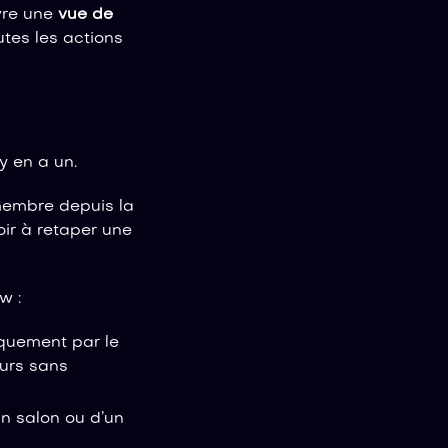
re une
vue de
tes les actions
 y en a un.
membre depuis la
oir à retaper une
w :
iquement par le
eurs sans
n salon ou d’un