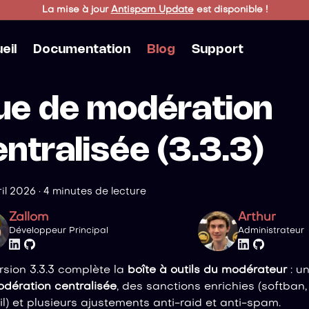
La mise à jour
Antispam Update
est disponible !
eil
Documentation
Blog
Support
ue de modération
entralisée (3.3.3)
il 2026
·
4 minutes de lecture
Zallom
Arthur
Développeur Principal
Administrateur
rsion 3.3.3 complète la
boîte à outils du modérateur
: u
dération centralisée
, des sanctions enrichies (softban, 
il) et plusieurs ajustements anti-raid et anti-spam.