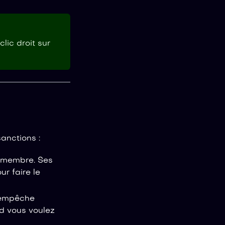
lic droit sur
sanctions :
n membre. Ses
ur faire le
 empêche
nd vous voulez