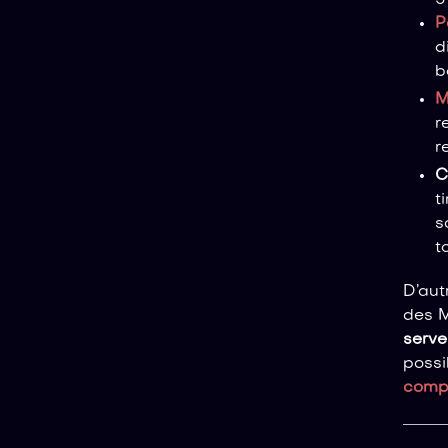
P
d
b
M
r
r
C
t
s
t
D’aut
des M
serve
possib
compl