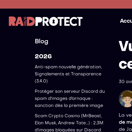
Accu
Blog
V
2026
c
Anti-spam nouvelle génération,
Signalements et Transparence
(3.4.0)
30 avr
Protéger son serveur Discord du
spam d'images d'arnaque :
sanction dès la première image
La ve
Scam Crypto Casino (MrBeast,
de mo
Elon Musk, Andrew Tate...) : 2,3M
de Ja
d'images bloquées sur Discord