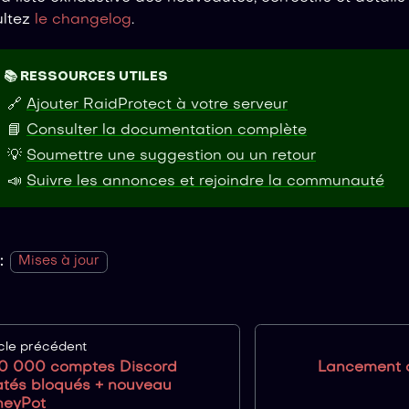
ultez
le changelog
.
📚 RESSOURCES UTILES
🔗
Ajouter RaidProtect à votre serveur
📘
Consulter la documentation complète
💡
Soumettre une suggestion ou un retour
📣
Suivre les annonces et rejoindre la communauté
:
Mises à jour
icle précédent
0 000 comptes Discord
Lancement 
atés bloqués + nouveau
neyPot