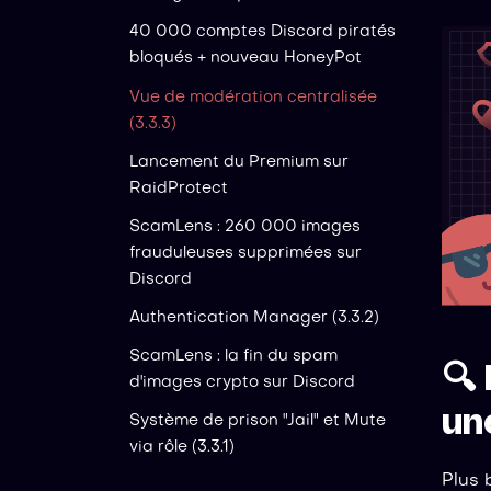
40 000 comptes Discord piratés
bloqués + nouveau HoneyPot
Vue de modération centralisée
(3.3.3)
Lancement du Premium sur
RaidProtect
ScamLens : 260 000 images
frauduleuses supprimées sur
Discord
Authentication Manager (3.3.2)
ScamLens : la fin du spam
🔍
d'images crypto sur Discord
un
Système de prison "Jail" et Mute
via rôle (3.3.1)
Plus 