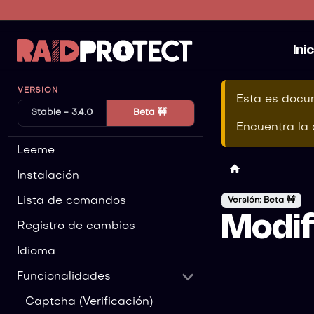
Ini
VERSION
Esta es docu
Stable - 3.4.0
Beta 🚧
Encuentra la
Leeme
Instalación
Lista de comandos
Versión: Beta 🚧
Modif
Registro de cambios
Idioma
Funcionalidades
Captcha (Verificación)