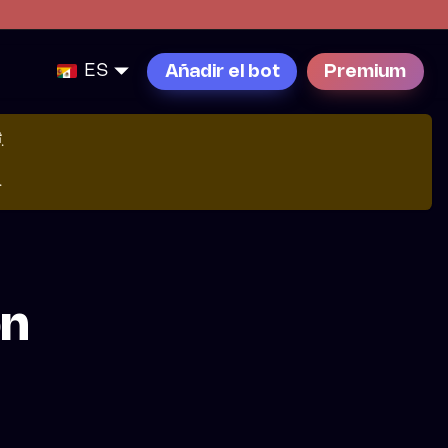
ES
Añadir el bot
Premium

.
.
on