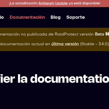
¡La actualización
Antispam Update
ya está disponible!
cio
Documentación
Blog
Soporte
mentación no publicada de
RaidProtect
versión
Beta 
 documentación actual en
última versión
(
Stable - 3.4.0
)
ier la documentati