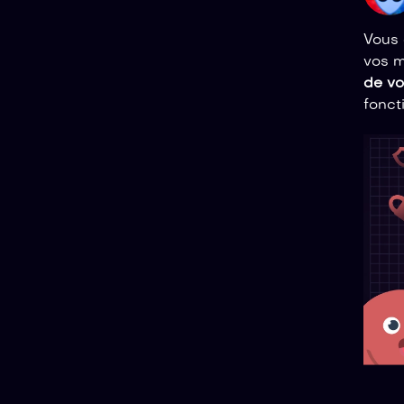
Vous 
vos m
de vo
fonct