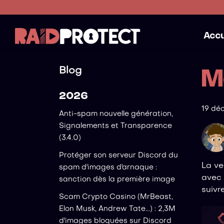
Accu
Blog
M
2026
19 dé
Anti-spam nouvelle génération,
Signalements et Transparence
(3.4.0)
Protéger son serveur Discord du
La ve
spam d'images d'arnaque :
avec 
sanction dès la première image
suivr
Scam Crypto Casino (MrBeast,
Elon Musk, Andrew Tate...) : 2,3M
d'images bloquées sur Discord