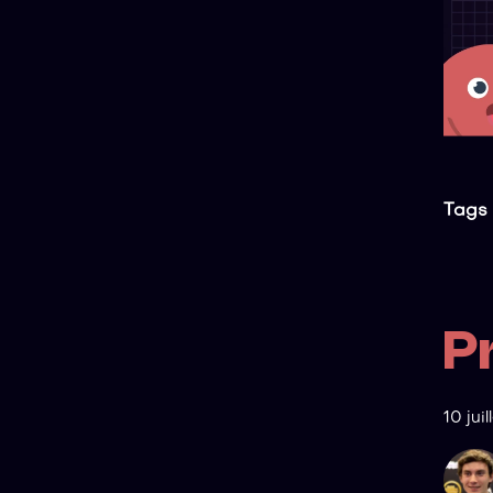
Tags 
P
10 jui