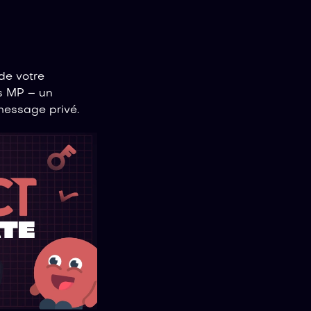
de votre
s MP – un
message privé.