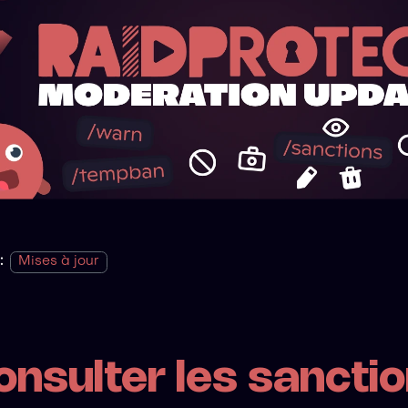
:
Mises à jour
onsulter les sancti