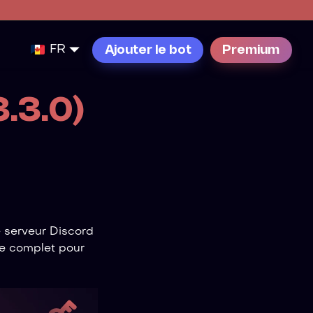
FR
Ajouter le bot
Premium
.3.0)
e serveur Discord
me complet pour