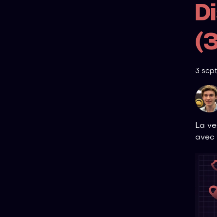
Di
(3
3 sep
La ve
avec 