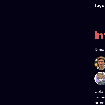
Tags 
I
12 ma
Cela 
majeu
atten