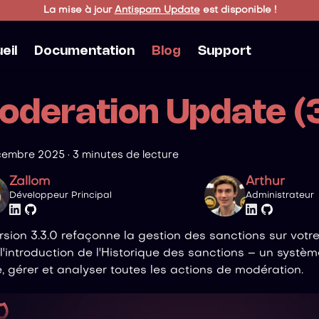
La mise à jour
Antispam Update
est disponible !
eil
Documentation
Blog
Support
oderation Update (3
cembre 2025
·
3 minutes de lecture
Zallom
Arthur
Développeur Principal
Administrateur
rsion 3.3.0 refaçonne la gestion des sanctions sur votr
l'introduction de l'Historique des sanctions – un systè
e, gérer et analyser toutes les actions de modération.