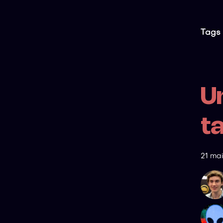
Tags 
U
ta
21 ma