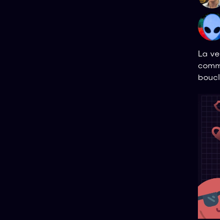
La ve
commu
boucl